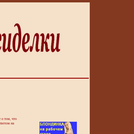
 о том, что
тветом на