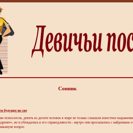
Сонник
 будущее во сне
ам психологов, девять из десяти человек в мире не только слышали известное выражение
удренее», но и убеждались в его справедливости - наутро они просыпались с найденным о
акануне вопрос.