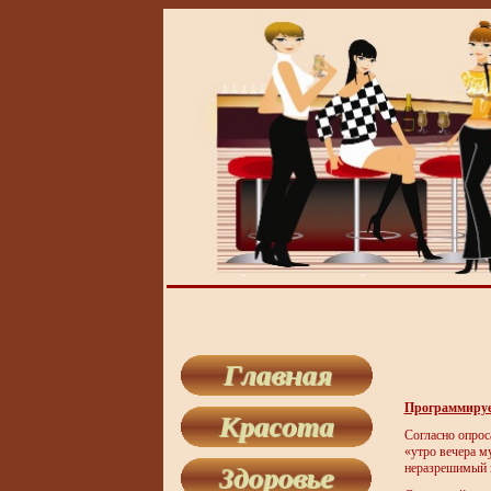
Программируем
Согласно опрос
«утро вечера м
неразрешимый н