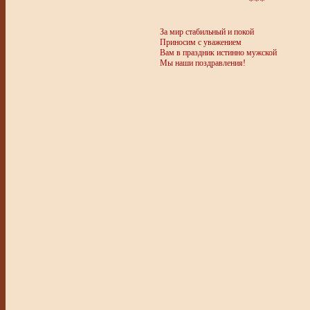
***
За мир стабильный и покой
Приносим с уважением
Вам в праздник истинно мужской
Мы наши поздравления!