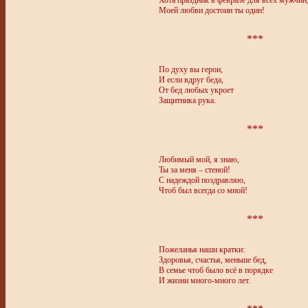
Хоть праздник в феврале для всех мужчин
Моей любви достоин ты один!
***
По духу вы герои,
И если вдруг беда,
От бед любых укроет
Защитника рука.
***
Любимый мой, я знаю,
Ты за меня – стеной!
С надеждой поздравляю,
Чтоб был всегда со мной!
***
Пожеланья наши кратки:
Здоровья, счастья, меньше бед,
В семье чтоб было всё в порядке
И жизни много-много лет.