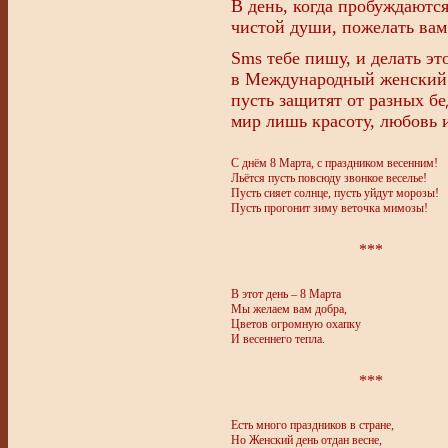
В день, когда пробуждаютс
чистой души, пожелать вам 
Sms тебе пишу, и делать эт
в Международный женский 
пусть защитят от разных бе
мир лишь красоту, любовь и
С днём 8 Марта, с праздником весенним!
Льётся пусть повсюду звонкое веселье!
Пусть сияет солнце, пусть уйдут морозы!
Пусть прогонит зиму веточка мимозы!
***
В этот день – 8 Марта
Мы желаем вам добра,
Цветов огромную охапку
И весеннего тепла.
***
Есть много праздников в стране,
Но Женский день отдан весне,