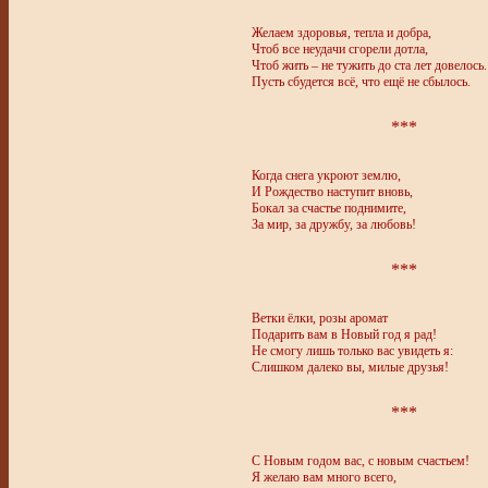
Желаем здоровья, тепла и добра,
Чтоб все неудачи сгорели дотла,
Чтоб жить – не тужить до ста лет довелось.
Пусть сбудется всё, что ещё не сбылось.
***
Когда снега укроют землю,
И Рождество наступит вновь,
Бокал за счастье поднимите,
За мир, за дружбу, за любовь!
***
Ветки ёлки, розы аромат
Подарить вам в Новый год я рад!
Не смогу лишь только вас увидеть я:
Слишком далеко вы, милые друзья!
***
С Новым годом вас, с новым счастьем!
Я желаю вам много всего,