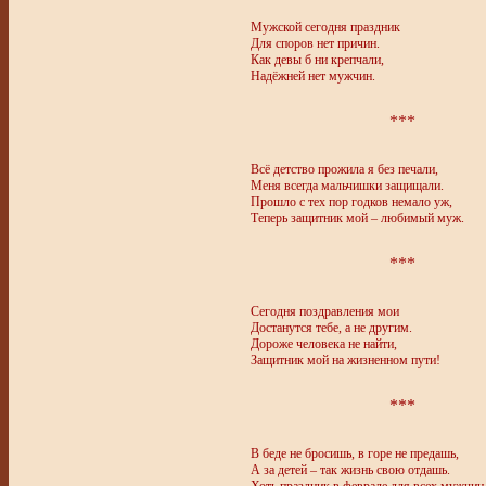
Мужской сегодня праздник
Для споров нет причин.
Как девы б ни крепчали,
Надёжней нет мужчин.
***
Всё детство прожила я без печали,
Меня всегда мальчишки защищали.
Прошло с тех пор годков немало уж,
Теперь защитник мой – любимый муж.
***
Сегодня поздравления мои
Достанутся тебе, а не другим.
Дороже человека не найти,
Защитник мой на жизненном пути!
***
В беде не бросишь, в горе не предашь,
А за детей – так жизнь свою отдашь.