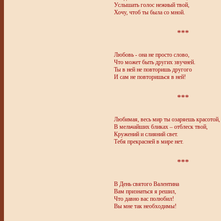
Услышать голос нежный твой,
Хочу, чтоб ты была со мной.
***
Любовь - она не просто слово,
Что может быть других звучней.
Ты в ней не повторишь другого
И сам не повторишься в ней!
***
Любимая, весь мир ты озаряешь красотой,
В мельчайших бликах – отблеск твой,
Кружений и слияний свет.
Тебя прекрасней в мире нет.
***
В День святого Валентина
Вам признаться я решил,
Что давно вас полюбил!
Вы мне так необходимы!