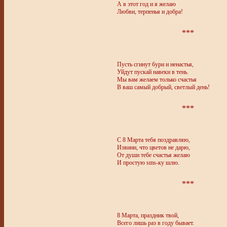
А в этот год и я желаю
Любви, терпенья и добра!
***
Пусть сгинут бури и ненастья,
Уйдут пускай навеки в тень.
Мы вам желаем только счастья
В ваш самый добрый, светлый день!
***
С 8 Марта тебя поздравляю,
Извини, что цветов не дарю,
От души тебе счастья желаю
И простую sms-ку шлю.
***
8 Марта, праздник твой,
Всего лишь раз в году бывает.