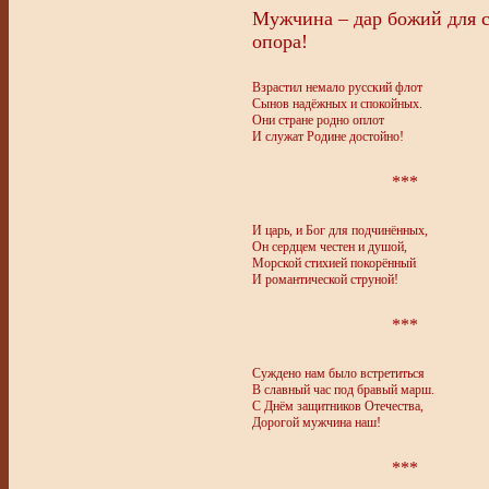
Мужчина – дар божий для с
опора!
Взрастил немало русский флот
Сынов надёжных и спокойных.
Они стране родно оплот
И служат Родине достойно!
***
И царь, и Бог для подчинённых,
Он сердцем честен и душой,
Морской стихией покорённый
И романтической струной!
***
Суждено нам было встретиться
В славный час под бравый марш.
С Днём защитников Отечества,
Дорогой мужчина наш!
***