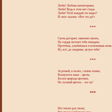
Люби! Любовь неповторима.
Люби! Ведь в этом нет стыда.
Люби! Чтоб каждый это видел!
И смог сказать: «Вот это да!»
***
Свеча догорает, закончил писать,
Но сердце мечтает тебя повидать.
Прочтёшь, улыбнёшься и вспомнишь меня
Ну, всё, до свиданья, целую тебя!
***
За речкой, в полях, словно пламя,
Волнуются маки – цветы.
Богата природа цветами,
Но лучший цветок – это ты!
***
Нет теплее рук твоих,