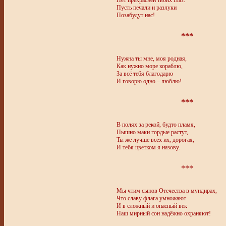
Нет прекрасней твоих глаз.
Пусть печали и разлуки
Позабудут нас!
***
Нужна ты мне, моя родная,
Как нужно море кораблю,
За всё тебя благодарю
И говорю одно – люблю!
***
В полях за рекой, будто пламя,
Пышно маки гордые растут,
Ты же лучше всех их, дорогая,
И тебя цветком я назову.
***
Мы чтим сынов Отечества в мундирах,
Что славу флага умножают
И в сложный и опасный век
Наш мирный сон надёжно охраняют!