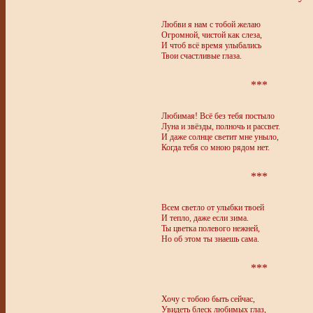
Любви я нам с тобой желаю
Огромной, чистой как слеза,
И чтоб всё время улыбались
Твои счастливые глаза.
***
Любимая! Всё без тебя постыло
Луна и звёзды, полночь и рассвет.
И даже солнце светит мне уныло,
Когда тебя со мною рядом нет.
***
Всем светло от улыбки твоей
И тепло, даже если зима.
Ты цветка полевого нежней,
Но об этом ты знаешь сама.
***
Хочу с тобою быть сейчас,
Увидеть блеск любимых глаз,