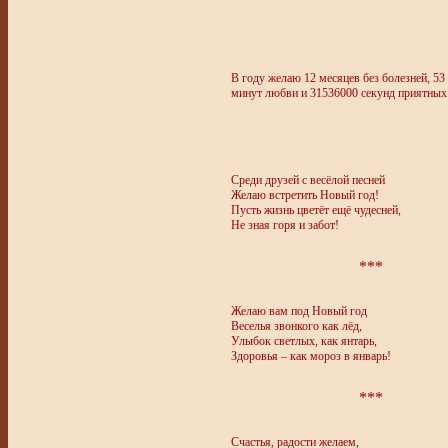
В году желаю 12 месяцев без болезней, 53 
минут любви и 31536000 секунд приятных
Среди друзей с весёлой песней
Желаю встретить Новый год!
Пусть жизнь цветёт ещё чудесней,
Не зная горя и забот!
***
Желаю вам под Новый год
Веселья звонкого как лёд,
Улыбок светлых, как янтарь,
Здоровья – как мороз в январь!
***
Счастья, радости желаем,