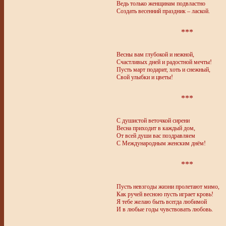
Ведь только женщинам подвластно
Создать весенний праздник – лаской.
***
Весны вам глубокой и нежной,
Счастливых дней и радостной мечты!
Пусть март подарит, хоть и снежный,
Свой улыбки и цветы!
***
С душистой веточкой сирени
Весна приходит в каждый дом,
От всей души вас поздравляем
С Международным женским днём!
***
Пусть невзгоды жизни пролетают мимо,
Как ручей весною пусть играет кровь!
Я тебе желаю быть всегда любимой
И в любые годы чувствовать любовь.