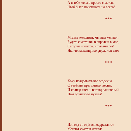
А я тебе желаю просто счастья,
Чтоб было понемногу, но всего!
***
Милые женщины, мы вам желаем:
Будьте счастливы в апреле и в мае,
Сегодня и завтра, и тысячи лет!
Нынче на женщинах держится свет.
***
Хочу поздравить вас сердечно
С весёлым праздником весны.
И солнца свет, и взгляд ваш ясный
Нам одинаково нужны!
***
Из года в год Вас поздравляют,
Желают счастья и тепла.