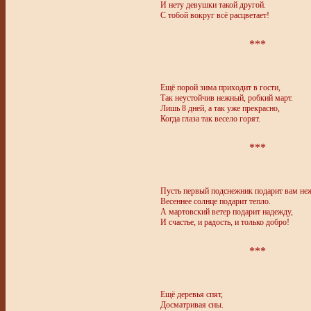
И нету девушки такой другой.
С тобой вокруг всё расцветает!
***
Ещё порой зима приходит в гости,
Так неустойчив нежный, робкий март.
Лишь 8 дней, а так уже прекрасно,
Когда глаза так весело горят.
***
Пусть первый подснежник подарит вам неж
Весеннее солнце подарит тепло.
А мартовский ветер подарит надежду,
И счастье, и радость, и только добро!
***
Ещё деревья спят,
Досматривая сны.