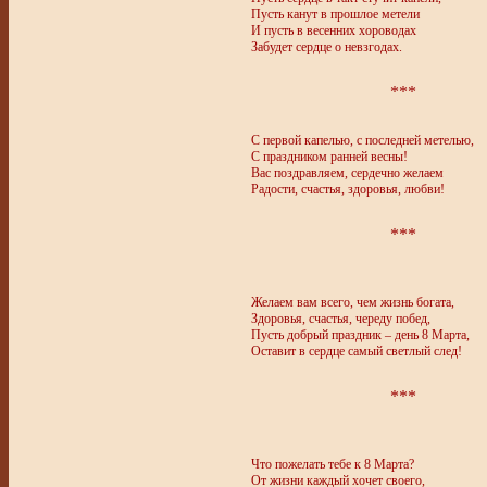
Пусть канут в прошлое метели
И пусть в весенних хороводах
Забудет сердце о невзгодах.
***
С первой капелью, с последней метелью,
С праздником ранней весны!
Вас поздравляем, сердечно желаем
Радости, счастья, здоровья, любви!
***
Желаем вам всего, чем жизнь богата,
Здоровья, счастья, череду побед,
Пусть добрый праздник – день 8 Марта,
Оставит в сердце самый светлый след!
***
Что пожелать тебе к 8 Марта?
От жизни каждый хочет своего,