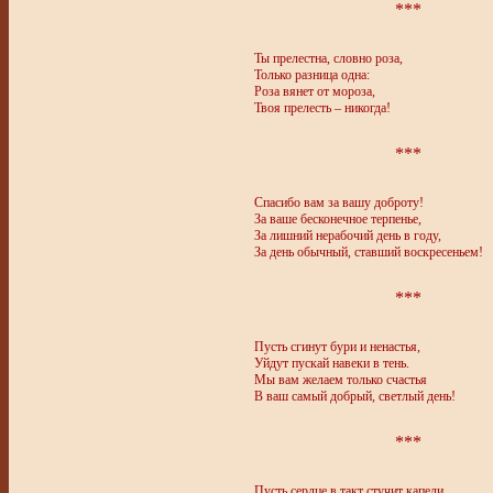
***
Ты прелестна, словно роза,
Только разница одна:
Роза вянет от мороза,
Твоя прелесть – никогда!
***
Спасибо вам за вашу доброту!
За ваше бесконечное терпенье,
За лишний нерабочий день в году,
За день обычный, ставший воскресеньем!
***
Пусть сгинут бури и ненастья,
Уйдут пускай навеки в тень.
Мы вам желаем только счастья
В ваш самый добрый, светлый день!
***
Пусть сердце в такт стучит капели,