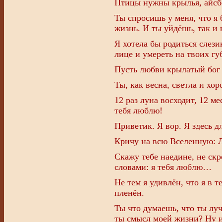
Птицы нужны крылья, айсбе
Ты спросишь у меня, что я
жизнь. И ты уйдёшь, так и н
Я хотела бы родиться слезин
лице и умереть на твоих гу
Пусть любви крылатый бог 
Ты, как весна, светла и хо
12 раз луна восходит, 12 ме
тебя люблю!
Приветик. Я вор. Я здесь дл
Кричу на всю Вселенную: 
Скажу тебе наедине, не скр
словами: я тебя люблю…
Не тем я удивлён, что я в 
пленён.
Ты что думаешь, что ты лу
ты смысл моей жизни? Ну и