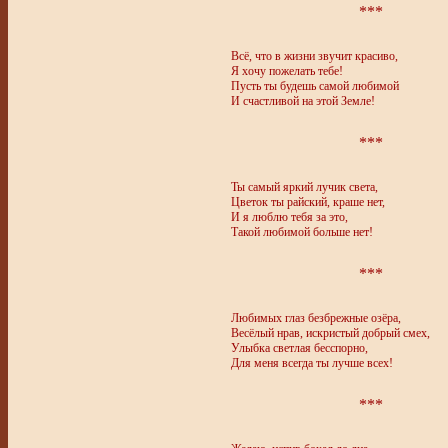
***
Всё, что в жизни звучит красиво,
Я хочу пожелать тебе!
Пусть ты будешь самой любимой
И счастливой на этой Земле!
***
Ты самый яркий лучик света,
Цветок ты райский, краше нет,
И я люблю тебя за это,
Такой любимой больше нет!
***
Любимых глаз безбрежные озёра,
Весёлый нрав, искристый добрый смех,
Улыбка светлая бесспорно,
Для меня всегда ты лучше всех!
***