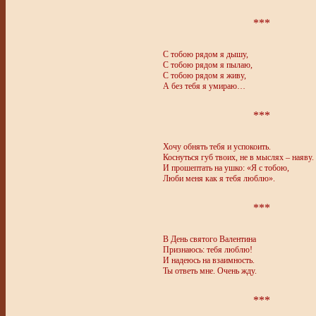
***
С тобою рядом я дышу,
С тобою рядом я пылаю,
С тобою рядом я живу,
А без тебя я умираю…
***
Хочу обнять тебя и успокоить.
Коснуться губ твоих, не в мыслях – наяву.
И прошептать на ушко: «Я с тобою,
Люби меня как я тебя люблю».
***
В День святого Валентина
Признаюсь: тебя люблю!
И надеюсь на взаимность.
Ты ответь мне. Очень жду.
***