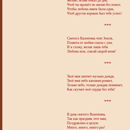
Желаю, испив бокал до дна,
Чтоб ты прошёл по жизни без помех.
Чтобы любовь навек была одна,
Чтоб другом верным был тебе успех!
***
Святого Валентина чтит Земля,
Планета от любви сошла с ума.
И я схожу, желая лишь тебя.
Любовь моя, спасай скорей меня!
***
Твоё имя шепчет музыка дождя,
Твоё имя небо каплями роняет,
Только небо, только дождик понимает,
Как скучает моё сердце без тебя!
***
В день святого Валентина,
Так как праздник этот наш,
Поздравляю и целую
Много, много, много раз!