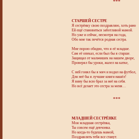
***
СТАРШЕЙ СЕСТРЕ
Я сестрёнку свою поздравляю, хоть рано
Ей ещё становиться заботливой мамой.
Но уже и сейчас, несмотря на года,
Обо мне так печётся родная сестра.
Мне порою обидно, что я её младше.
Сам её опекал, если был бы я старше.
Защищал от мальчишек на нашем дворе,
Проверял бы уроки, жалел на катке,
С ней гонял бы я мяч и водил на футбол,
Для неё бы я лучшие книги нашёл!
Я вину бы всю брал за неё на себя.
Но всё делает это сестра за меня…
***
МЛАДШЕЙ СЕСТРЁНКЕ
Моя младшая сестрёнка,
Ты совсем ещё девчонка.
Но когда-то будешь мамой,
Поздравлять тебя все станут.