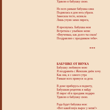
Удивлю я бабушку свою.
Но всех раньше бабушка сама
Поднялась и дом весь убрала.
Замесила тесто, испекла
Лишь учуяв запах пирога,
Я проснулась. Бабушка моя
Встретила с улыбкою меня:
«Внученька, как долго ты спала!
Поздравляю с праздником тебя».
***
БАБУШКЕ ОТ ВНУКА
Бабушку любимую мою
Я поздравить с Женским днём хочу.
Как она, я с самого утра
Раньше всех примуся за дела.
В доме приберусь и подмету,
Бабушкин рецептик я найду
И пирог ей в праздник подарю
Удивлю я бабушку свою.
Рада будет бабушка моя:
«Вот какой внук вырос у меня!»