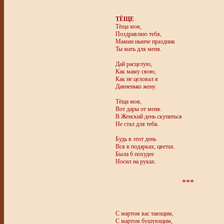
ТЁЩЕ
Тёща моя,
Поздравляю тебя,
Мамин нынче праздник
Ты мать для меня.
Дай расцелую,
Как маму свою,
Как не целовал я
Давненько жену.
Тёща моя,
Вот дары от меня:
В Женский день скупиться
Не стал для тебя.
Будь в этот день
Вся в подарках, цветах.
Была б похудее
Носил на руках.
***
С мартом вас тающим,
С мартом бушующим,