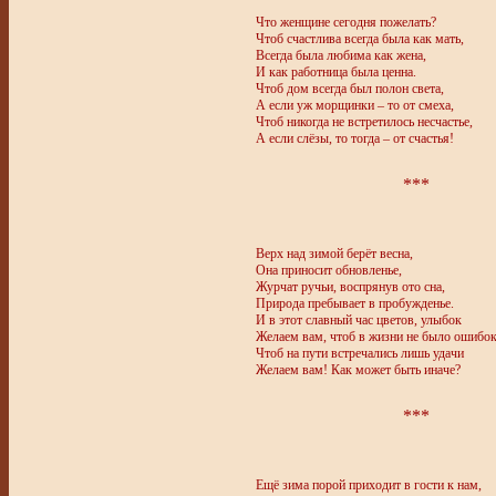
Что женщине сегодня пожелать?
Чтоб счастлива всегда была как мать,
Всегда была любима как жена,
И как работница была ценна.
Чтоб дом всегда был полон света,
А если уж морщинки – то от смеха,
Чтоб никогда не встретилось несчастье,
А если слёзы, то тогда – от счастья!
***
Верх над зимой берёт весна,
Она приносит обновленье,
Журчат ручьи, воспрянув ото сна,
Природа пребывает в пробужденье.
И в этот славный час цветов, улыбок
Желаем вам, чтоб в жизни не было ошибок
Чтоб на пути встречались лишь удачи
Желаем вам! Как может быть иначе?
***
Ещё зима порой приходит в гости к нам,