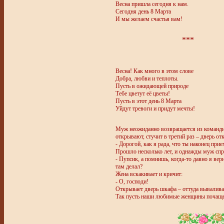
Весна пришла сегодня к нам.
Сегодня день 8 Марта
И мы желаем счастья вам!
***
Весна! Как много в этом слове
Добра, любви и теплоты.
Пусть в ожидающей природе
Тебе цветут её цветы!
Пусть в этот день 8 Марта
Уйдут тревоги и придут мечты!
Муж неожиданно возвращается из командиро
открывают, стучит в третий раз – дверь от
- Дорогой, как я рада, что ты наконец приех
Прошло несколько лет, и однажды муж спр
- Пупсик, а помнишь, когда-то давно я вер
там делал?
Жена вскакивает и кричит:
- О, господи!
Открывает дверь шкафа – оттуда вываливае
Так пусть наши любимые женщины почаще