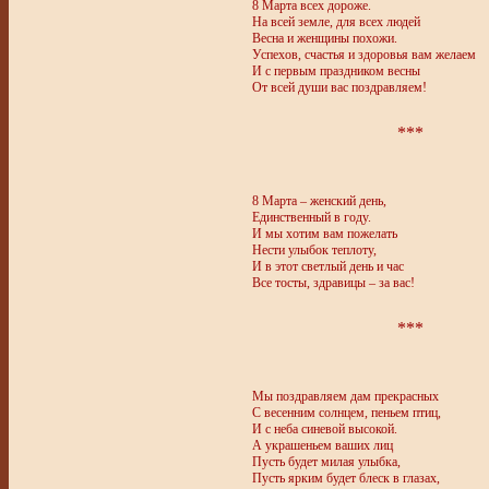
8 Марта всех дороже.
На всей земле, для всех людей
Весна и женщины похожи.
Успехов, счастья и здоровья вам желаем
И с первым праздником весны
От всей души вас поздравляем!
***
8 Марта – женский день,
Единственный в году.
И мы хотим вам пожелать
Нести улыбок теплоту,
И в этот светлый день и час
Все тосты, здравицы – за вас!
***
Мы поздравляем дам прекрасных
С весенним солнцем, пеньем птиц,
И с неба синевой высокой.
А украшеньем ваших лиц
Пусть будет милая улыбка,
Пусть ярким будет блеск в глазах,