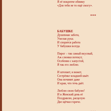
Я её покрепче обниму
«Для тебя не то ещё смогу».
***
БАБУШКЕ
Душевная забота,
Умелая рука.
И спорится работа
У бабушки всегда.
Пирог – так самый вкусный,
Аж слюнки потекут,
Особенно с капустой,
Я так его люблю.
И штопает, и вяжет,
Сестрёнке младшей шьёт.
Она починит даже
И кран, что течь даёт.
Люблю свою бабулю!
И в Женский день её
Поздравлю, расцелую
Две щёчки горячо.