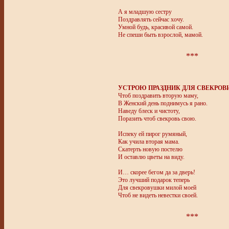
А я младшую сестру
Поздравлять сейчас хочу.
Умной будь, красивой самой.
Не спеши быть взрослой, мамой.
***
УСТРОЮ ПРАЗДНИК ДЛЯ СВЕКРОВ
Чтоб поздравить вторую маму,
В Женский день поднимусь я рано.
Наведу блеск и чистоту,
Поразить чтоб свекровь свою.
Испеку ей пирог румяный,
Как учила вторая мама.
Скатерть новую постелю
И оставлю цветы на виду.
И… скорее бегом да за дверь!
Это лучший подарок теперь
Для свекровушки милой моей
Чтоб не видеть невестки своей.
***