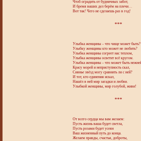
Чтоб оградить от будничных забот,
И бремя ваших дел берём на плечи…
Вот так! Чего не сделаешь раз в год!
***
Улыбка женщины – что чище может быть?
Улыбку женщины кто может не любить?
Улыбка женщины согреет нас теплом,
Улыбка женщины осветит всё кругом.
Улыбка женщины – что может быть нежне
Красу морей и неприступность скал,
Сиянье звёзд могу сравнить ли с ней?
И тот, кто единения искал,
Нашёл в ней мир загадки и любви.
Улыбкой женщины, мир голубой, живи!
***
От всего сердца мы вам желаем:
Пусть жизнь ваша будет светла,
Пусть розами будет усеян
Ваш жизненный путь до конца.
Желаем правды, счастья, доброты,