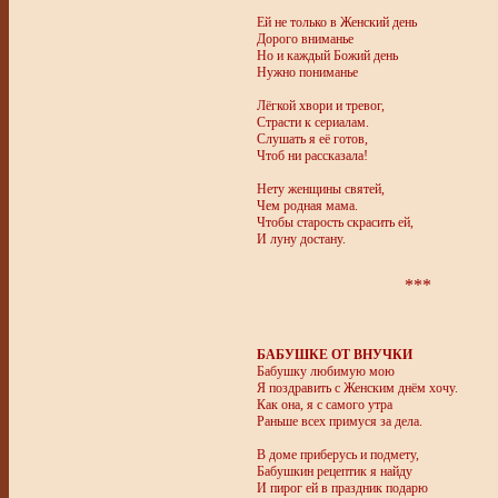
Ей не только в Женский день
Дорого вниманье
Но и каждый Божий день
Нужно пониманье
Лёгкой хвори и тревог,
Страсти к сериалам.
Слушать я её готов,
Чтоб ни рассказала!
Нету женщины святей,
Чем родная мама.
Чтобы старость скрасить ей,
И луну достану.
***
БАБУШКЕ ОТ ВНУЧКИ
Бабушку любимую мою
Я поздравить с Женским днём хочу.
Как она, я с самого утра
Раньше всех примуся за дела.
В доме приберусь и подмету,
Бабушкин рецептик я найду
И пирог ей в праздник подарю