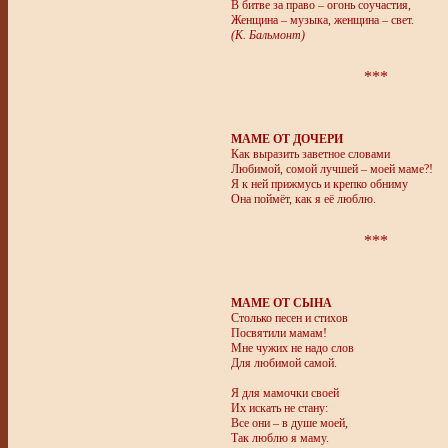
В битве за право – огонь соучастия,
Женщина – музыка, женщина – свет.
(К. Бальмонт)
***
МАМЕ ОТ ДОЧЕРИ
Как выразить заветное словами
Любимой, сомой лучшей – моей маме?!
Я к ней прижмусь и крепко обниму
Она поймёт, как я её люблю.
***
МАМЕ ОТ СЫНА
Столько песен и стихов
Посвятили мамам!
Мне чужих не надо слов
Для любимой самой.
Я для мамочки своей
Их искать не стану:
Все они – в душе моей,
Так люблю я маму.