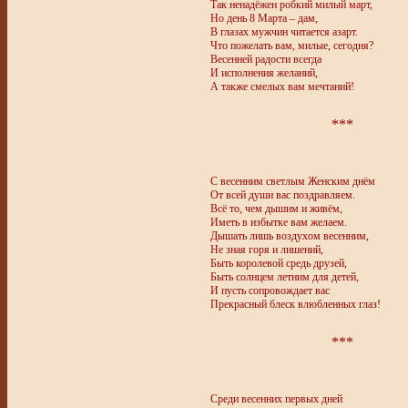
Так ненадёжен робкий милый март,
Но день 8 Марта – дам,
В глазах мужчин читается азарт.
Что пожелать вам, милые, сегодня?
Весенней радости всегда
И исполнения желаний,
А также смелых вам мечтаний!
***
С весенним светлым Женским днём
От всей души вас поздравляем.
Всё то, чем дышим и живём,
Иметь в избытке вам желаем.
Дышать лишь воздухом весенним,
Не зная горя и лишений,
Быть королевой средь друзей,
Быть солнцем летним для детей,
И пусть сопровождает вас
Прекрасный блеск влюбленных глаз!
***
Среди весенних первых дней