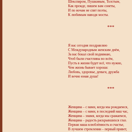
Шекспиром, Пушкиным, Толстым,
Как прежде, пишем вам сонеты,
И по ночам не спят поэты,
К любимым наводя мосты.
***
Я вас сегодня поздравляю
С Международным женским днём,
За вас бокал свой поднимаю,
Чтоб были счастливы во всём,
Пусть в жизни будет всё, что нужно,
Чем жизнь бывает хороша:
Любовь, здоровье, деньги, дружба
И вечно юная душа!
***
Женщина – с нами, когда мы рождаемся,
Женщина – с нами, в последний наш час,
Женщина – знамя, когда мы сражаемся,
Женщина – радость раскрывшихся глаз.
Первая наша влюблённость и счастье,
В лучшем стремлении – первый привет,