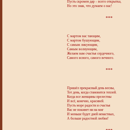
Пусть скромен дар – всего открытка,
Но это знак, что думаем о вас!
***
С мартом вас тающим,
С мартом бушующим,
С самым ликующим,
Самым волнующим,
Желаем вам счастья сердечного,
Самого ясного, самого вечного.
***
Пришёл прекрасный день весны,
Тот день, когда становится теплей.
Когда все женщины прелестны
И всё, конечно, красивей.
Пусть море радости и счастья
Вас не покинет ни на миг
И меньше будет дней ненастных,
А больше радостной любви!