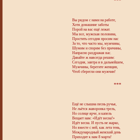
***
Вы рядом с нами на работе,
Хотя домашние заботы
Порой на вас ещё лежат.
Мы все, мужская половина,
Простить сегодня просим нас
За то, что часто мы, мужчины,
Шумим и спорим без причины,
Напрасно раздражая вас.
Давайте ж навсегда решим:
Сегодня, завтра и в дальнейшем,
Мужчины, берегите женщин,
Чтоб сберегли они мужчин!
***
Ещё не слышна песнь ручья,
Не льётся жаворонка трель,
Но солнце ярче, и капель
Вещает нам: «Идёт весна!»
Идёт весна. И пусть не жарко,
Но вместе с ней, как лета тень,
Международный женский день
Приходит к нам 8 марта!