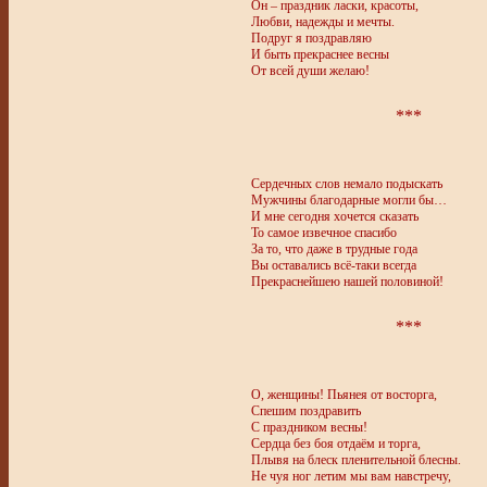
Он – праздник ласки, красоты,
Любви, надежды и мечты.
Подруг я поздравляю
И быть прекраснее весны
От всей души желаю!
***
Сердечных слов немало подыскать
Мужчины благодарные могли бы…
И мне сегодня хочется сказать
То самое извечное спасибо
За то, что даже в трудные года
Вы оставались всё-таки всегда
Прекраснейшею нашей половиной!
***
О, женщины! Пьянея от восторга,
Спешим поздравить
С праздником весны!
Сердца без боя отдаём и торга,
Плывя на блеск пленительной блесны.
Не чуя ног летим мы вам навстречу,