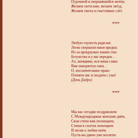
Огромной и свершившейся мечты.
Желаем света вам, желаем звёзд,
Желаем смеха и счастливых слёз.
***
Любую глупость ради вас
Легко свершали наши предки;
Из-за прекрасных ваших глаз
Безумства и у нас нередки…
Ах, женщины, вся ваша слава
Вам покоряется сама…
О, восхитительное право
Пленять нас и сводить с ума!
(Дени Дидро)
***
Мы вас сегодня поздравляем
С Международным женским днём,
Свои стихи вам посвящаем,
Статьи в газетах помещаем
И песни о любви поём.
Пусть вы давно уже воспеты