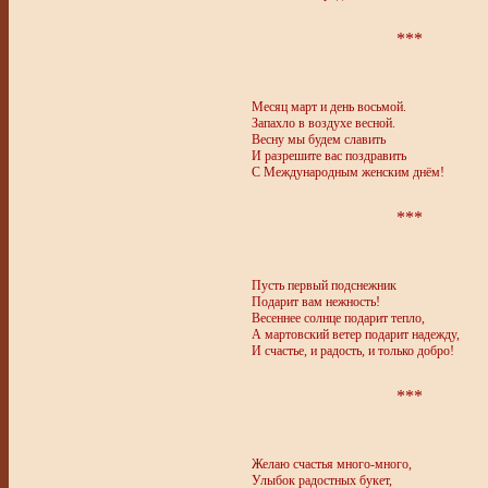
***
Месяц март и день восьмой.
Запахло в воздухе весной.
Весну мы будем славить
И разрешите вас поздравить
С Международным женским днём!
***
Пусть первый подснежник
Подарит вам нежность!
Весеннее солнце подарит тепло,
А мартовский ветер подарит надежду,
И счастье, и радость, и только добро!
***
Желаю счастья много-много,
Улыбок радостных букет,