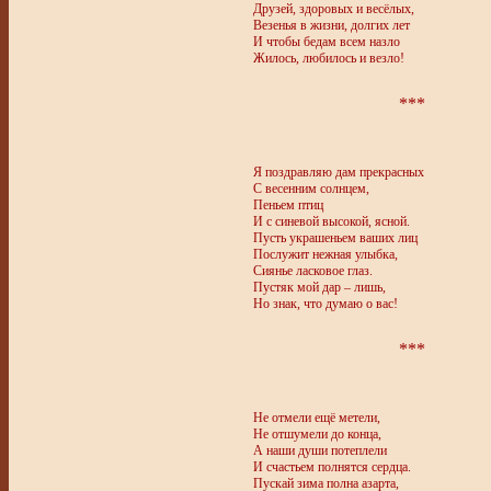
Друзей, здоровых и весёлых,
Везенья в жизни, долгих лет
И чтобы бедам всем назло
Жилось, любилось и везло!
***
Я поздравляю дам прекрасных
С весенним солнцем,
Пеньем птиц
И с синевой высокой, ясной.
Пусть украшеньем ваших лиц
Послужит нежная улыбка,
Сиянье ласковое глаз.
Пустяк мой дар – лишь,
Но знак, что думаю о вас!
***
Не отмели ещё метели,
Не отшумели до конца,
А наши души потеплели
И счастьем полнятся сердца.
Пускай зима полна азарта,