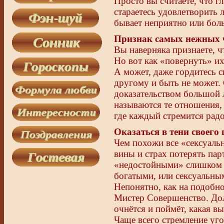
Просто вы считаете, что г
стараетесь удовлетворить 
бывает неприятно или бол
Признак самых нежных 
Вы наверняка признаете, 
Но вот как «повернуть» их
А может, даже гордитесь с
другому и быть не может.
доказательством большой 
называются те отношения, 
где каждый стремится рад
Оказаться в тени своего 
Чем похожи все «сексуаль
вины и страх потерять пар
«недостойными» слишком 
богатыми, или сексуальны
Непонятно, как на подобн
Мистер Совершенство. Дол
очнётся и поймёт, какая вы
Чаще всего стремление уго