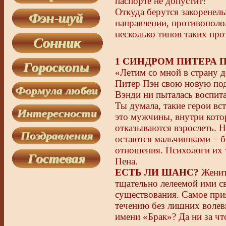
паспорте не допустит!
Откуда берутся закоренел
направлении, противопол
несколько типов таких пр
1 СИНДРОМ ПИТЕРА 
«Летим со мной в страну д
Питер Пэн свою новую подр
Вэнди ни пыталась воспита
Ты думала, такие герои вст
это мужчины, внутри кото
отказываются взрослеть. Н
остаются мальчишками – б
отношения. Психологи их 
Пена.
ЕСТЬ ЛИ ШАНС?
Женит
тщательно лелеемой ими с
существования. Самое прия
течению без лишних волевы
имени «Брак»? Да ни за чт