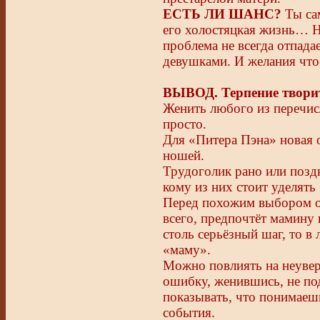
ЕСТЬ ЛИ ШАНС?
Ты са
его холостяцкая жизнь… Но
проблема не всегда отпада
девушками. И желания что-
ВЫВОД. Терпение твори
Женить любого из перечис
просто.
Для «Питера Пэна» новая 
ношей.
Трудоголик рано или поздн
кому из них стоит уделять
Перед похожим выбором ок
всего, предпочтёт мамину
столь серьёзный шаг, то в
«маму».
Можно повлиять на неуве
ошибку, женившись, не по
показывать, что понимаешь
события.