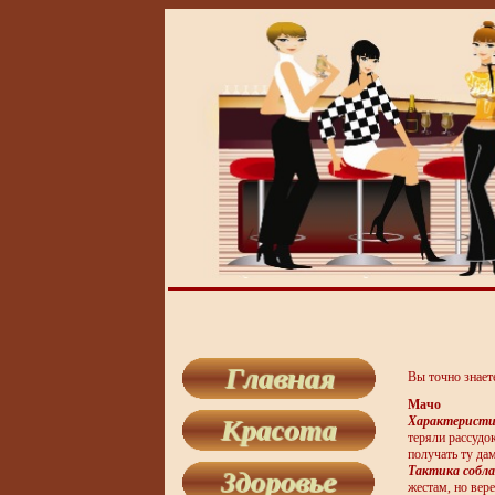
Вы точно знаете
Мачо
Характеристи
теряли рассудо
получать ту да
Тактика собла
жестам, но вер