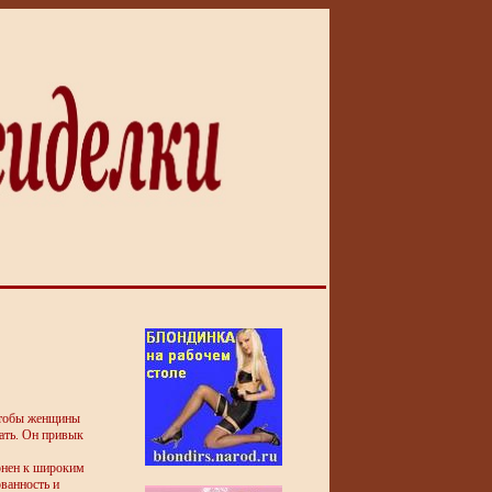
чтобы женщины
ать. Он привык
онен к широким
ованность и