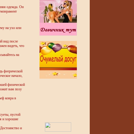
шняя одежда. Он
темперамент
ему на ухо или
ый вид после
жен видеть, что
сывайтесь на
дь феерической
ческое начало,
ошей физической
ложит вам позу
ьеф ковра в
суеты, пустой
ля и хорошие
 Достоинство и