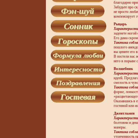
благодарно при
Забудьте про с
не просто любит
компенсирует э
Рыцарь
Характеристи
заденете ногой 
Его дама скромн
Тактика собла
пошлого анекдо
вы цените его в
В постели вас 
него в порыве с
Волшебник
Характеристи
идеей. Предлаг
смелость и чув
Тактика собла
форме, ловкост
«расцветающего
Оказавшись в ег
гостиной или и
Джентльмен
Характеристи
болтовни и деше
манеры.
Тактика собла
утонченность п