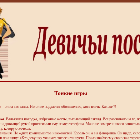
Тонкие игры
 – он на вас запал. Но он не поддается обольщению, хоть плачь. Как же ?!
ка.
Вальяжная походка, небрежные жесты, вызывающий взгляд. Все рассчитано на то, 
к и дрожащей рукой протягивали ему номер телефона. Мачо не намерен никого завоевыв
му, которую хочешь.
знения.
Не ждите комплементов и нежностей. Король он, а вы фаворитка. Он щедр, скл
ен принципу: «Кто девушку ужинает, тот ее и танцует». Показывайте ему свою заинтерес