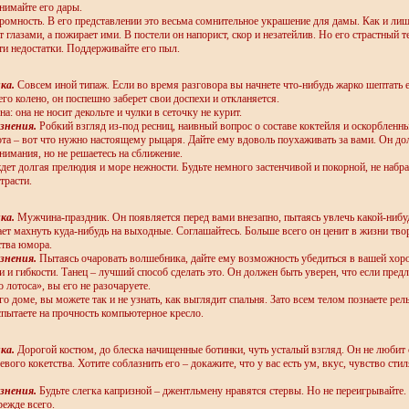
нимайте его дары.
кромность. В его представлении это весьма сомнительное украшение для дамы. Как и ли
 глазами, а пожирает ими. В постели он напорист, скор и незатейлив. Но его страстный 
ти недостатки. Поддерживайте его пыл.
ка.
Совсем иной типаж. Если во время разговора вы начнете что-нибудь жарко шептать 
его колено, он поспешно заберет свои доспехи и откланяется.
а: она не носит декольте и чулки в сеточку не курит.
знения.
Робкий взгляд из-под ресниц, наивный вопрос о составе коктейля и оскорбленн
та – вот что нужно настоящему рыцаря. Дайте ему вдоволь поухаживать за вами. Он дол
нимания, но не решаетесь на сближение.
ждет долгая прелюдия и море нежности. Будьте немного застенчивой и покорной, не набра
трасти.
ка.
Мужчина-праздник. Он появляется перед вами внезапно, пытаясь увлечь какой-нибу
ает махнуть куда-нибудь на выходные. Соглашайтесь. Больше всего он ценит в жизни твор
ства юмора.
знения.
Пытаясь очаровать волшебника, дайте ему возможность убедиться в вашей хор
и и гибкости. Танец – лучший способ сделать это. Он должен быть уверен, что если пред
 лотоса», вы его не разочаруете.
о доме, вы можете так и не узнать, как выглядит спальня. Зато всем телом познаете рел
спытаете на прочность компьютерное кресло.
ка.
Дорогой костюм, до блеска начищенные ботинки, чуть усталый взгляд. Он не любит 
вого кокетства. Хотите соблазнить его – докажите, что у вас есть ум, вкус, чувство сти
знения.
Будьте слегка капризной – джентльмену нравятся стервы. Но не переигрывайте.
режде всего.